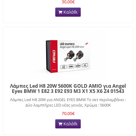
30,00€
Καλάθι
Λάμπες Led H8 20W 5600K GOLD AMIO για Αngel
Εyes ΒMW 1 E82 3 E92 E93 M3 X1 X5 X6 Z4 01543
Λάμπες Led H8 20W για ANGEL EYES ΒMW Το σετ περιλαμβάνει :
Δύο λαμπτήρες LED νέας γενιάς. Χρώμα : 5600K
70,00€
Καλάθι