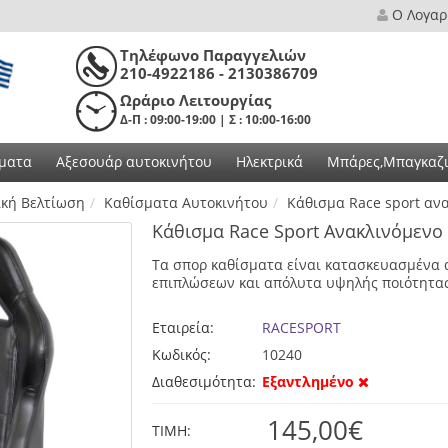
Ο Λογαρ
Τηλέφωνο Παραγγελιών
210-4922186 - 2130386709
Ωράριο Λειτουργίας
Δ-Π : 09:00-19:00 | Σ : 10:00-16:00
ματα
Αξεσουάρ αυτοκινήτου
Ηλεκτρικά
Μπάρες,Μπαγκαζι
ική Βελτίωση
Καθίσματα Αυτοκινήτου
Κάθισμα Race sport αν
Κάθισμα Race Sport Ανακλινόμεν
Τα σπορ καθίσματα είναι κατασκευασμένα 
επιπλώσεων και απόλυτα υψηλής ποιότητας
Εταιρεία:
RACESPORT
Κωδικός:
10240
Διαθεσιμότητα:
Εξαντλημένο
145,00€
TIMH: