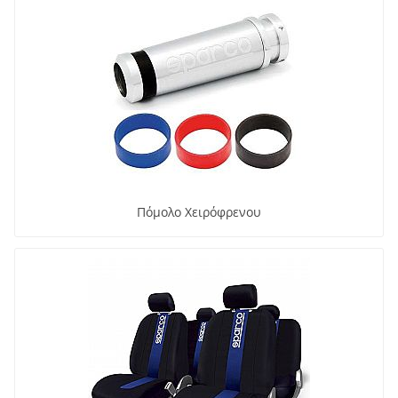
Πόμολο Χειρόφρενου