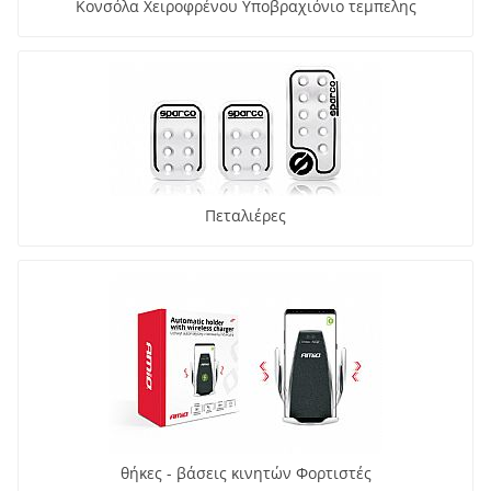
Κονσόλα Χειροφρένου Υποβραχιόνιο τεμπελης
Πεταλιέρες
θήκες - βάσεις κινητών Φορτιστές