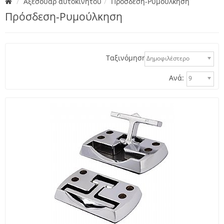
Αξεσουάρ αυτοκινήτου
Πρόσδεση-Ρυμούλκηση
Πρόσδεση-Ρυμούλκηση
Ταξινόμηση:
Δημοφιλέστερο
Ανά:
9