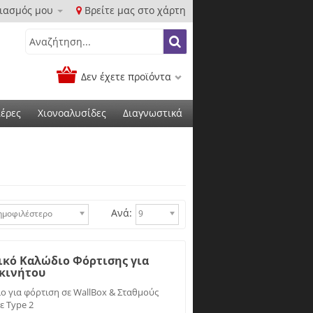
ιασμός μου
Βρείτε μας στο χάρτη
Δεν έχετε προϊόντα
έρες
Χιονοαλυσίδες
Διαγνωστικά
Ανά:
ημοφιλέστερο
9
ασικό Καλώδιο Φόρτισης για
κινήτου
 για φόρτιση σε WallBox & Σταθμούς
ε Type 2