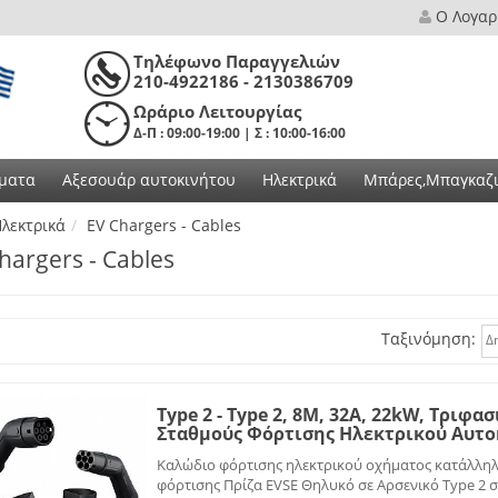
Ο Λογαρ
Τηλέφωνο Παραγγελιών
210-4922186 - 2130386709
Ωράριο Λειτουργίας
Δ-Π : 09:00-19:00 | Σ : 10:00-16:00
ματα
Αξεσουάρ αυτοκινήτου
Ηλεκτρικά
Μπάρες,Μπαγκαζι
λεκτρικά
EV Chargers - Cables
hargers - Cables
Ταξινόμηση:
Δ
Type 2 - Type 2, 8M, 32A, 22kW, Τριφ
Σταθμούς Φόρτισης Ηλεκτρικού Αυτο
Καλώδιο φόρτισης ηλεκτρικού οχήματος κατάλληλο
φόρτισης Πρίζα EVSE Θηλυκό σε Αρσενικό Type 2 σ