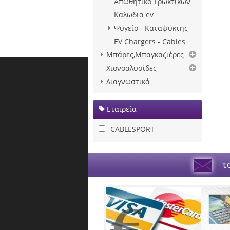
Απωθητικο Τρωκτικων
Καλωδια ev
Ψυγείο - Καταψύκτης
EV Chargers - Cables
Μπάρες,Μπαγκαζιέρες
Χιονοαλυσίδες
Διαγνωστικά
Εταιρεία
CABLESPORT
τα