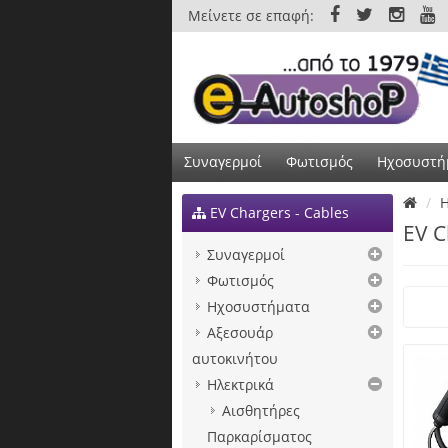
Μείνετε σε επαφή:
Συναγερμοί
Φωτισμός
Ηχοσυστή
Η
EV Chargers - Cables
EV C
Συναγερμοί
Φωτισμός
Ηχοσυστήματα
Αξεσουάρ
αυτοκινήτου
Ηλεκτρικά
Αισθητήρες
Παρκαρίσματος