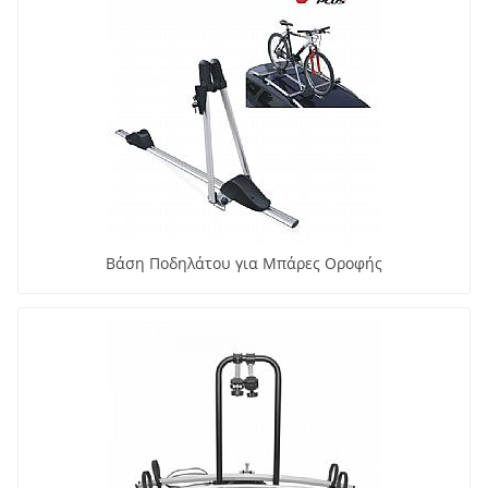
Βάση Ποδηλάτου για Μπάρες Οροφής